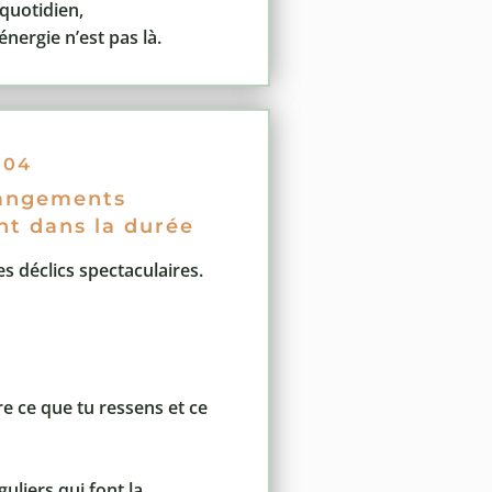
 quotidien,
nergie n’est pas là.
04
angements
ent dans la durée
es déclics spectaculaires.
e ce que tu ressens et ce
guliers qui font la