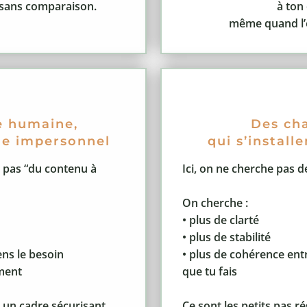
 sans comparaison.
à ton
même quand l’é
e humaine,
Des ch
e impersonnel
qui s’install
t pas “du contenu à
Ici, on ne cherche pas d
On cherche :
• plus de clarté
• plus de stabilité
ens le besoin
• plus de cohérence entr
ement
que tu fais
 un cadre sécurisant.
Ce sont les petits pas ré