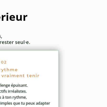
érieur
,
rester seul·e.
02
rythme
 vraiment tenir
llenge épuisant.
tifs irréalistes.
 à ton rythme,
simples que tu peux adapter