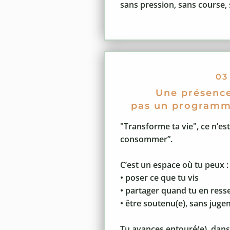
sans pression, sans course,
03
Une présenc
pas un programm
"Transforme ta vie", ce n’es
consommer”.
C’est un espace où tu peux :
• poser ce que tu vis
• partager quand tu en ress
• être soutenu(e), sans jug
Tu avances entouré(e), dans