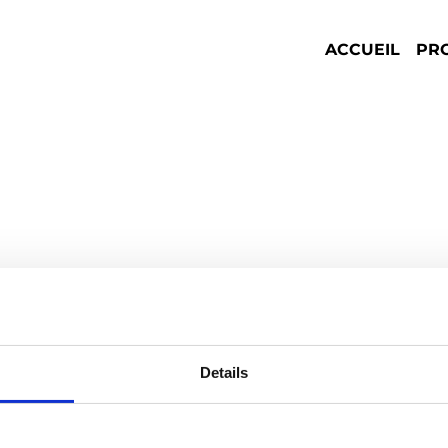
ACCUEIL
PR
ne-toi
Details
wsletter et reçois les dernières
avant première directement dans ta