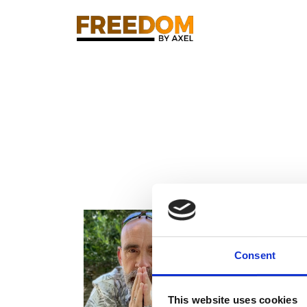
Abon
Consent
Abonne-la à la ne
informations en 
boite email
This website uses cookies