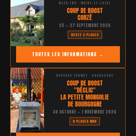
WEEK-END · MAINE-ET-LOIRE
COUP DE BOOST
CORZÉ
25 — 27 SEPTEMBRE 2026
RESTE 2 PLACES
TOUTES LES INFORMATIONS →
NOUVEAU FORMAT · BOURGOGNE
COUP DE BOOST
"DÉCLIC"
LA PETITE MONGOLIE
DE BOURGOGNE
30 OCTOBRE — 1 NOVEMBRE 2026
8 PLACES MAX