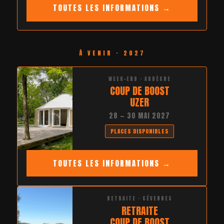
TOUTES LES INFORMATIONS →
À VENIR · 2027
WEEK-END · ARDÈCHE
COUP DE BOOST
UZER
28 — 30 MAI 2027
PLACES DISPONIBLES
TOUTES LES INFORMATIONS →
RETRAITE · CÉVENNES
RETRAITE
COUP DE BOOST