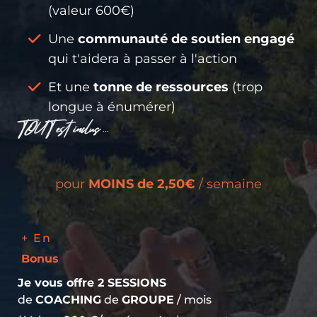
(valeur 600€)
Une
communauté de soutien engagé
qui t'aidera à passer à l'action
Et une
tonne de ressources
(trop
longue à énumérer)
TOUT
est inclus
...
pour
MOINS de 2,50€
/ semaine
+ En
Bonus
Je vous offre 2 SESSIONS
de
COACHING
de
GROUPE
/ mois