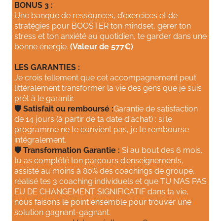
BONUS 3 :
Une banque de ressources, d’exercices et de
stratégies pour BOOSTER ton mindset, gérer ton
stress et ton anxiété au quotidien, te garder dans une
bonne énergie.
(Valeur de 577€)
LES GARANTIES :
Je crois tellement que cet accompagnement peut
littéralement transformer la vie des gens que je suis
prêt à le garantir.
🛡️ Satisfait ou remboursé :
Garantie de satisfaction
de 14 jours (à partir de ta date d'achat) : si le
programme ne te convient pas, je te rembourse
intégralement.
🛡️ Transformation Garantie :
Si au bout des 6 mois,
tu as complété ton parcours d'enseignements,
assisté au moins à 80% des coachings de groupe,
réalisé tes 3 coaching individuels et que TU N’AS PAS
EU DE CHANGEMENT SIGNIFICATIF dans ta vie,
nous faisons le point ensemble pour trouver une
solution gagnant-gagnant.