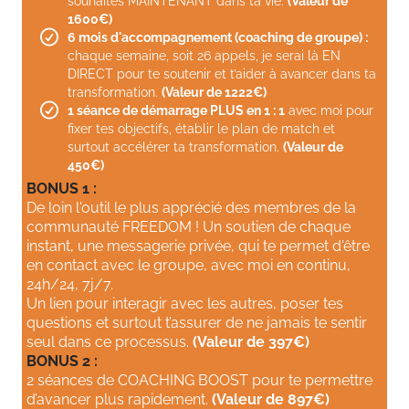
souhaites MAINTENANT dans ta vie.
(Valeur de
1600€)
6 mois d'accompagnement (coaching de groupe) :
chaque semaine, soit 26 appels, je serai là EN
DIRECT pour te soutenir et t’aider à avancer dans ta
transformation.
(Valeur de 1222€)
1 séance de démarrage PLUS en 1 : 1
avec moi pour
fixer tes objectifs, établir le plan de match et
surtout accélérer ta transformation.
(Valeur de
450€)
BONUS 1 :
De loin l'outil le plus apprécié des membres de la
communauté FREEDOM ! Un soutien de chaque
instant, une messagerie privée, qui te permet d'être
en contact avec le groupe, avec moi en continu,
24h/24, 7j/7.
Un lien pour interagir avec les autres, poser tes
questions et surtout t’assurer de ne jamais te sentir
seul dans ce processus.
(Valeur de 397€)
BONUS 2 :
2 séances de COACHING BOOST pour te permettre
d’avancer plus rapidement.
(Valeur de 897€)