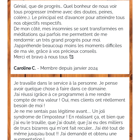
Génial, que de progrès… Quel bonheur de nous voir
tous progresser (même avec des doutes, peines,
colère…). Le principal est d’avancer pour atteindre tous
nos objectifs respectifs.
De mon côté, mes insomnies se sont transformées en
méditations qui parfois me permettent de me
rendormir; un très grand progrès pour moi.
J’appréhende beaucoup moins les moments difficiles
de ma vie, grâce à vos précieux conseils.
Merci et bravo à nous tous 🥰
Caroline C.
- Membre depuis janvier 2024
Je travaille dans le service à la personne. Je pense
avoir quelque chose à faire dans ce domaine.
J’ai réussi (grâce à ce programme) à me rendre
compte de ma valeur ! Oui, mes clients ont réellement
besoin de moi !
Je ne me sentais pas légitime avant.... Un joli
syndrome de l'imposteur ! En réalisant ça, et bien que
j'ai eu le trouille, que j'ai douté, que j'ai eu des milliers
de trucs bizarres qui m'ont fait reculer… J’ai été tout de
même jusqu’au bout !! J’ai demandé et obtenu une
augmentation !