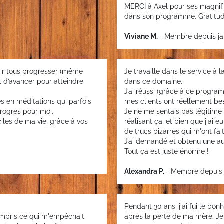
MERCI à Axel pour ses magnifi
dans son programme. Gratitude
Viviane M.
- Membre depuis ja
oir tous progresser (même
Je travaille dans le service à 
st d’avancer pour atteindre
dans ce domaine.
J’ai réussi (grâce à ce progr
 en méditations qui parfois
mes clients ont réellement be
rogrès pour moi.
Je ne me sentais pas légitime 
les de ma vie, grâce à vos
réalisant ça, et bien que j'ai eu
de trucs bizarres qui m'ont fai
J’ai demandé et obtenu une a
Tout ça est juste énorme !
Alexandra P.
- Membre depuis 
Pendant 30 ans, j'ai fui le bon
ompris ce qui m'empêchait
après la perte de ma mère. Je 