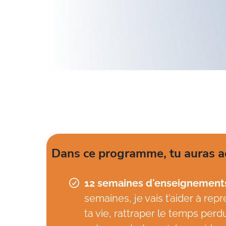
Dans ce programme, tu auras ac
12 semaines d'enseignement
semaines, je vais t’aider à repr
ta vie, rattraper le temps perdu