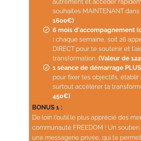
autrement et accéder rapidem
souhaites MAINTENANT dans t
1600€)
6 mois d'accompagnement (c
:
chaque semaine, soit 26 appel
DIRECT pour te soutenir et t’a
transformation.
(Valeur de 12
1 séance de démarrage PLUS e
pour fixer tes objectifs, établi
surtout accélérer ta transform
450€)
BONUS 1 :
De loin l'outil le plus apprécié des m
communauté FREEDOM ! Un soutien d
une messagerie privée, qui te permet