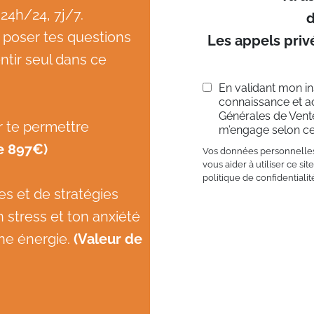
24h/24, 7j/7.
d
, poser tes questions
Les appels priv
entir seul dans ce
En validant mon ins
connaissance et a
Générales de Vent
 te permettre
m’engage selon ce
e 897€)
Vos données personnelles 
vous aider à utiliser ce si
politique de confidentialit
s et de stratégies
stress et ton anxiété
ne énergie.
(Valeur de