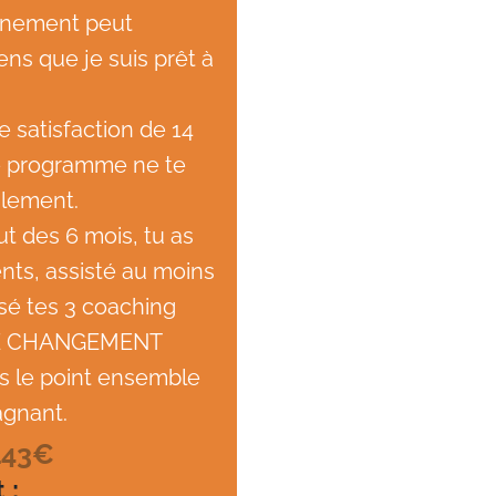
gnement peut
ens que je suis prêt à
e satisfaction de 14
i le programme ne te
alement.
ut des 6 mois, tu as
ts, assisté au moins
sé tes 3 coaching
 DE CHANGEMENT
ns le point ensemble
agnant.
143€
 :