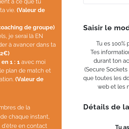
ent à ce que tu
a vie.
(Valeur de
Saisir le m
oaching de groupe)
s, je serai là EN
Tu es 100% 
ider à avancer dans ta
Tes informatio
22€)
durant ton a
n 1 : 1
avec moi
(Secure Sockets 
r le plan de match et
que toutes les d
ation.
(Valeur de
web et les 
Détails de 
embres de la
e chaque instant,
 d'être en contact
Tu a