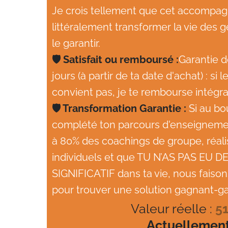
Je crois tellement que cet accompa
littéralement transformer la vie des g
le garantir.
🛡️ Satisfait ou remboursé :
Garantie d
jours (à partir de ta date d'achat) : s
convient pas, je te rembourse intégr
🛡️ Transformation Garantie :
Si au bo
complété ton parcours d'enseignemen
à 80% des coachings de groupe, réali
individuels et que TU N’AS PAS EU
SIGNIFICATIF dans ta vie, nous faiso
pour trouver une solution gagnant-g
Valeur réelle :
5
Actuellement