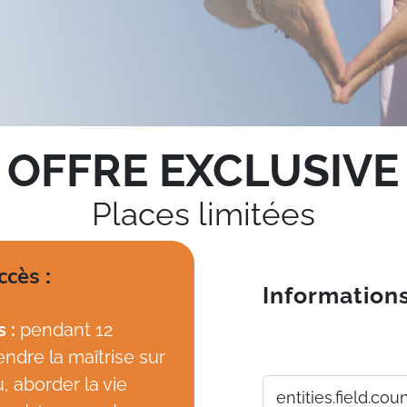
OFFRE EXCLUSIVE
Places limitées
cès :
Information
s :
pendant 12
endre la maîtrise sur
, aborder la vie