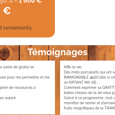
 50 % =
1 600 €
0 €
 6 versements.
Témoignages
 sortie de grotte se
Kiffe ta vie…
Des mots percutants qui ont 
à Axel pour me permettre et me
INIMAGINABLE 🙏🏻Celle-ci ret
en KIFFANT MA VIE…
plein de ressources à
Comment exprimer sa GRATIT
belles choses de la vie nous 
ur autant.
Grâce à ce programme, c’est u
m’arrêter de semer et d’arroser 
fruits magnifiques de la TR