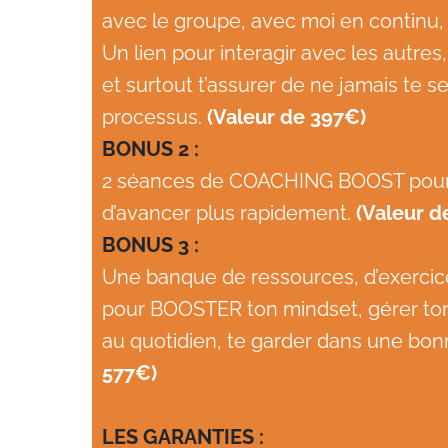
avec le groupe, avec moi en continu, 
Un lien pour interagir avec les autres
et surtout t’assurer de ne jamais te s
processus.
(Valeur de 397€)
BONUS 2 :
2 séances de COACHING BOOST pour
d’avancer plus rapidement.
(Valeur d
BONUS 3 :
Une banque de ressources, d’exercice
pour BOOSTER ton mindset, gérer ton 
au quotidien, te garder dans une bon
577€)
LES GARANTIES :