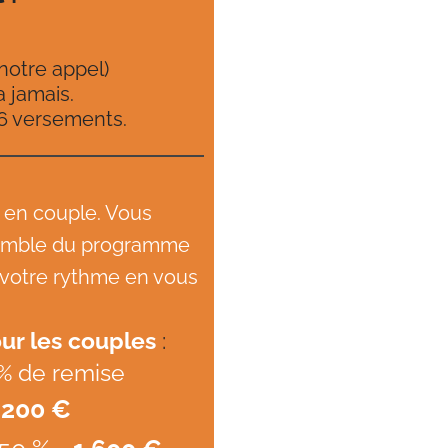
notre appel)
a jamais.
 6 versements.
 en couple. Vous
nsemble du programme
 votre rythme en vous
our les couples
:
% de remise
 200 €