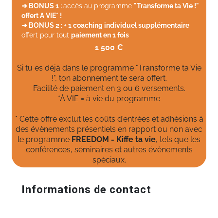
➜ BONUS 1 :
accès au programme
"Transforme ta Vie !"
offert A VIE* !
➜ BONUS 2 : + 1 coaching individuel supplémentaire
offert pour tout
paiement en 1 fois
1 500 €
Si tu es déjà dans le programme "Transforme ta Vie
!", ton abonnement te sera offert.
Facilité de paiement en 3 ou 6 versements.
*À VIE = à vie du programme
* Cette offre exclut les coûts d'entrées et adhésions à
des évènements présentiels en rapport ou non avec
le programme
FREEDOM - Kiffe ta vie
, tels que les
conférences, séminaires et autres évènements
spéciaux.
Informations de contact