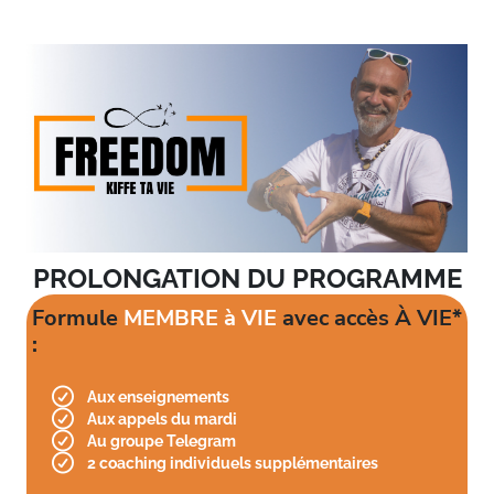
PROLONGATION DU PROGRAMME
Formule
MEMBRE à VIE
avec accès À VIE*
:
Aux enseignements
Aux appels du mardi
Au groupe Telegram
2 coaching individuels supplémentaires